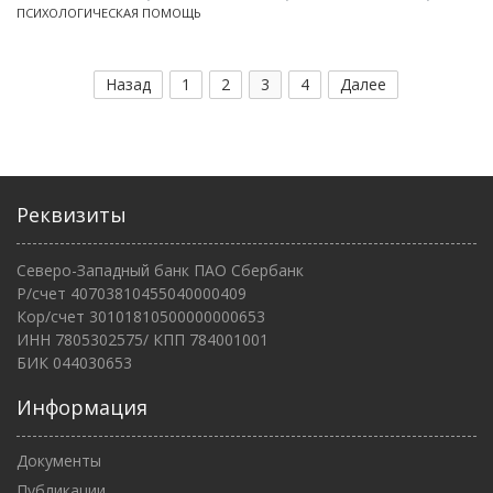
ПСИХОЛОГИЧЕСКАЯ ПОМОЩЬ
Назад
1
2
3
4
Далее
Реквизиты
Северо-Западный банк ПАО Сбербанк
Р/счет 40703810455040000409
Кор/счет 30101810500000000653
ИНН 7805302575/ КПП 784001001
БИК 044030653
Информация
Документы
Публикации