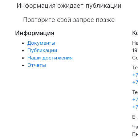
Информация ожидает публикации
Повторите свой запрос позже
Информация
К
Документы
На
Публикации
19
Наши достижения
Со
Отчеты
Те
+7
+7
Те
+7
+7
E-
Ча
Пн