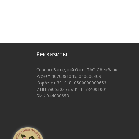
Реквизиты
Северо-Западный банк ПАО Сбербанк
Р/счет 40703810455040000409
Кор/счет 30101810500000000653
ИНН 7805302575/ КПП 784001001
БИК 044030653