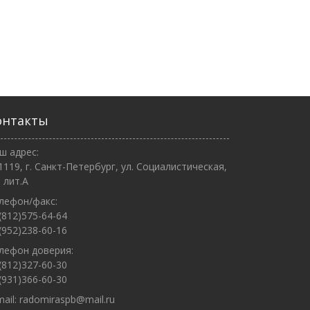
онтакты
ш адрес:
1119, г. Санкт-Петербург, ул. Социалистическая,
, лит.А
лефон/факс:
(812)575-64-64
(952)238-60-16
лефон доверия:
(812)327-60-30
(931)366-60-30
mail:
radomiraspb@mail.ru