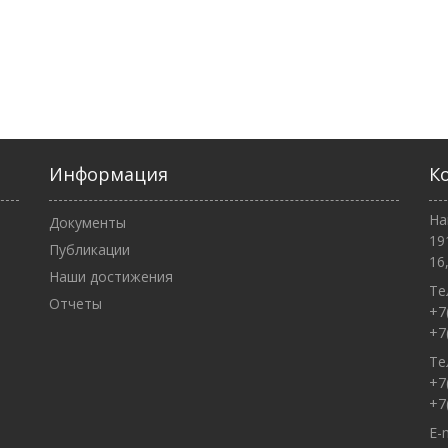
Информация
К
На
Документы
19
Публикации
16
Наши достижения
Те
Отчеты
+7
+7
Те
+7
+7
E-