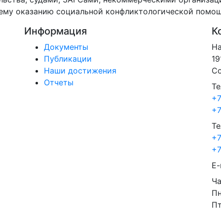
ему оказанию социальной конфликтологической помощи
Информация
К
Документы
На
Публикации
19
Наши достижения
Со
Отчеты
Те
+7
+7
Те
+7
+7
E-
Ча
Пн
Пт