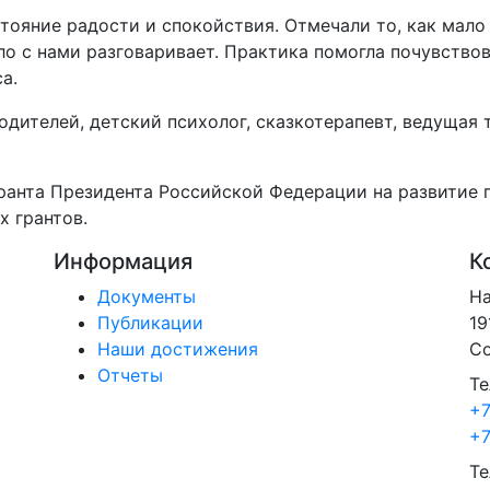
стояние радости и спокойствия. Отмечали то, как мал
 с нами разговаривает. Практика помогла почувствова
а.
родителей, детский психолог, сказкотерапевт, ведуща
ранта Президента Российской Федерации на развитие 
 грантов.
Информация
К
Документы
На
Публикации
19
Наши достижения
Со
Отчеты
Те
+7
+7
Те