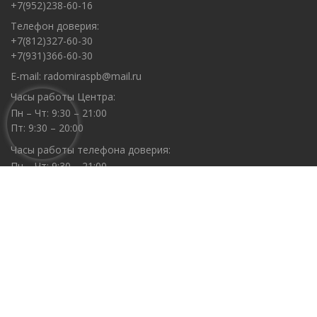
+7(952)238-60-16
Телефон доверия:
+7(812)327-60-30
+7(931)366-60-30
E-mail:
radomiraspb@mail.ru
Часы работы Центра:
Пн – Чт: 9:30 – 21:00
Пт: 9:30 – 20:00
Часы работы телефона доверия:
Пн – Чт: 9:30 – 21:00
Пт: 9:30 – 20:00
Санкт-Петербургская общественная организация по
гармоничному развитию семьи и личности «Центр
«Радомира»