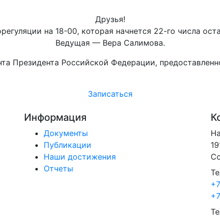
Друзья!
регуляции на 18-00, которая начнется 22-го числа ост
Ведущая — Вера Салимова.
нта Президента Российской Федерации, предоставленн
Записаться
Информация
К
Документы
На
Публикации
19
Наши достижения
Со
Отчеты
Те
+7
+7
Те