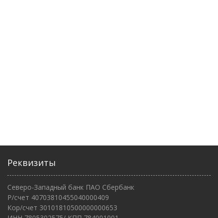
Реквизиты
Северо-Западный банк ПАО Сбербанк
Р/счет 40703810455040000409
Кор/счет 30101810500000000653
ИНН 7805302575/ КПП 784001001