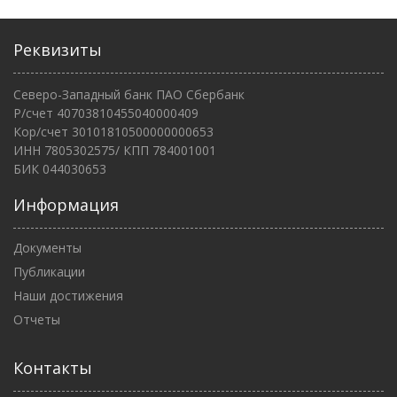
Реквизиты
Северо-Западный банк ПАО Сбербанк
Р/счет 40703810455040000409
Кор/счет 30101810500000000653
ИНН 7805302575/ КПП 784001001
БИК 044030653
Информация
Документы
Публикации
Наши достижения
Отчеты
Контакты