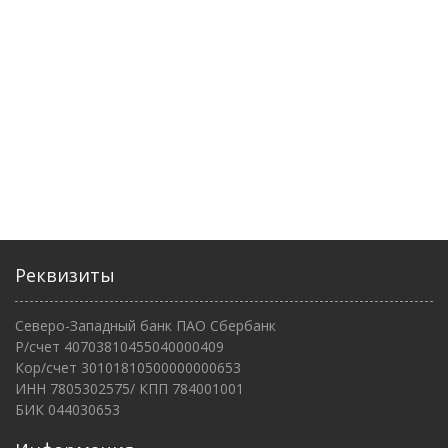
Реквизиты
Северо-Западный банк ПАО Сбербанк
Р/счет 40703810455040000409
Кор/счет 30101810500000000653
ИНН 7805302575/ КПП 784001001
БИК 044030653